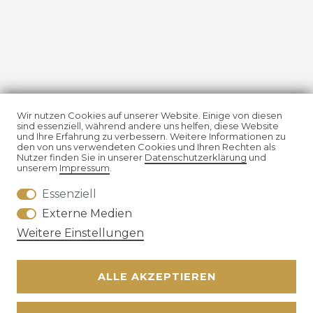
Impressum
Daten­schutz­erklärung
Wir nutzen Cookies auf unserer Website. Einige von diesen
sind essenziell, während andere uns helfen, diese Website
und Ihre Erfahrung zu verbessern. Weitere Informationen zu
den von uns verwendeten Cookies und Ihren Rechten als
Nutzer finden Sie in unserer
Daten­schutz­erklärung
und
unserem
Impressum
.
Essenziell
AGB
Widerrufs­recht
Externe Medien
Weitere Einstellungen
ALLE AKZEPTIEREN
Kontakt
VERTRAG WIDERRUFEN