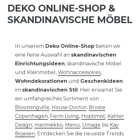
DEKO ONLINE-SHOP &
SKANDINAVISCHE MÖBEL
In unserem
Deko
Online-Shop
bieten wir
eine feine Auswahl an
skandinavischen
Einrichtungsideen
, skandinavische Möbel
und Kleinmöbel,
Wohnaccessoires
,
Wohndekorationen
und
Geschenkideen
im
skandinavischen Stil
. Hier erwartet Sie
ein umfangreiches Sortiment von
Bloomingville
,
House Doctor
,
Broste
Copenhagen
,
Ferm Living
,
Hoptimist
,
Kähler
Design
,
marimekko
,
Menu
,
Umage
bis
Kay
Bojesen
. Entdecken Sie die neueste Trends