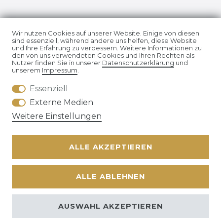
Impressum
Daten­schutz­erklärung
Wir nutzen Cookies auf unserer Website. Einige von diesen
sind essenziell, während andere uns helfen, diese Website
und Ihre Erfahrung zu verbessern. Weitere Informationen zu
den von uns verwendeten Cookies und Ihren Rechten als
Nutzer finden Sie in unserer
Daten­schutz­erklärung
und
unserem
Impressum
.
Essenziell
AGB
Widerrufs­recht
Externe Medien
Weitere Einstellungen
ALLE AKZEPTIEREN
Kontakt
VERTRAG WIDERRUFEN
ALLE ABLEHNEN
© Copyright 2026 | Alle Rechte vorbehalten. | * Alle Preise
zzgl. ges.
AUSWAHL AKZEPTIEREN
MwSt.
zzgl.
Versandkosten