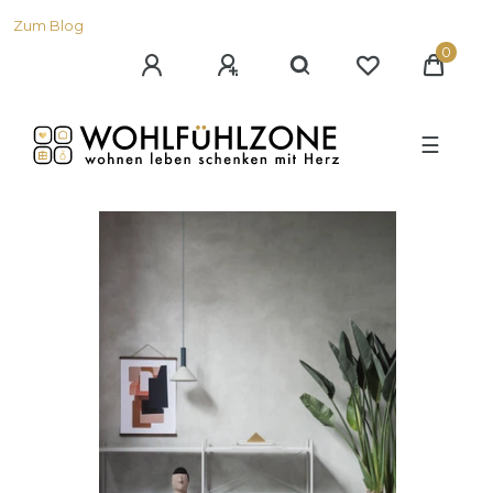
Zum Blog
0
☰