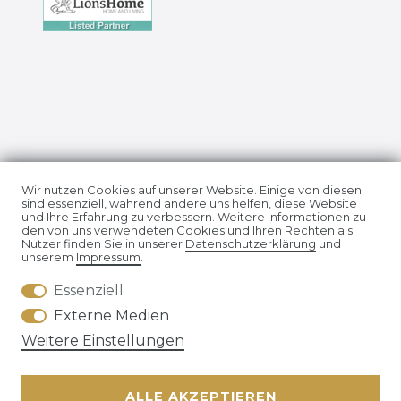
Impressum
Daten­schutz­erklärung
Wir nutzen Cookies auf unserer Website. Einige von diesen
sind essenziell, während andere uns helfen, diese Website
und Ihre Erfahrung zu verbessern. Weitere Informationen zu
den von uns verwendeten Cookies und Ihren Rechten als
Nutzer finden Sie in unserer
Daten­schutz­erklärung
und
unserem
Impressum
.
Essenziell
AGB
Widerrufs­recht
Externe Medien
Weitere Einstellungen
ALLE AKZEPTIEREN