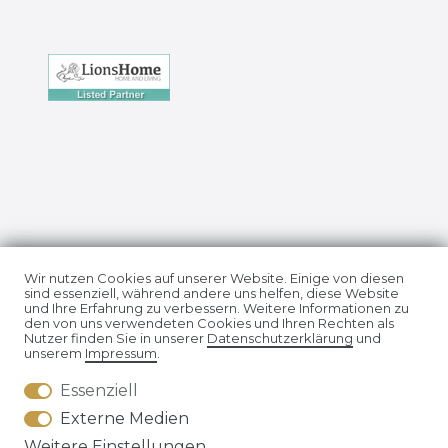
Impressum
Daten­schutz­erklärung
Wir nutzen Cookies auf unserer Website. Einige von diesen
sind essenziell, während andere uns helfen, diese Website
und Ihre Erfahrung zu verbessern. Weitere Informationen zu
den von uns verwendeten Cookies und Ihren Rechten als
Nutzer finden Sie in unserer
Daten­schutz­erklärung
und
unserem
Impressum
.
Essenziell
AGB
Widerrufs­recht
Externe Medien
Weitere Einstellungen