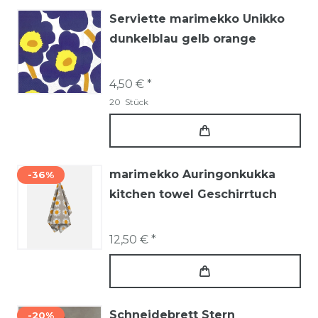
Serviette marimekko Unikko
dunkelblau gelb orange
4,50 € *
20
Stück
marimekko Auringonkukka
-36%
kitchen towel Geschirrtuch
12,50 € *
Schneidebrett Stern
-20%