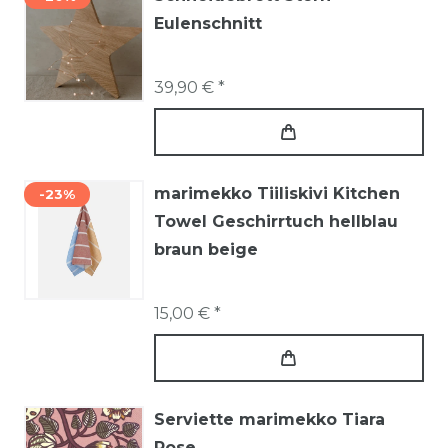
Eulenschnitt
39,90 € *
marimekko Tiiliskivi Kitchen
-23%
Towel Geschirrtuch hellblau
braun beige
15,00 € *
Serviette marimekko Tiara
Rose