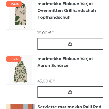
marimekko Elokuun Varjot
-24%
Ovenmitten Grillhandschuh
Topfhandschuh
19,00 € *
marimekko Elokuun Varjot
-18%
Apron Schürze
45,00 € *
Serviette marimekko Ralli Red