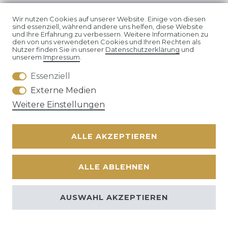
SHOP
Wir nutzen Cookies auf unserer Website. Einige von diesen
sind essenziell, während andere uns helfen, diese Website
und Ihre Erfahrung zu verbessern. Weitere Informationen zu
ZAHLUNGSARTEN
den von uns verwendeten Cookies und Ihren Rechten als
Nutzer finden Sie in unserer
Daten­schutz­erklärung
und
unserem
Impressum
.
VERSANDARTEN
Essenziell
HILFE
Externe Medien
Weitere Einstellungen
WARENKORB
ALLE AKZEPTIEREN
ZUR KASSE
ALLE ABLEHNEN
KONTAKT
BATTERIEENTSORGUNG
AUSWAHL AKZEPTIEREN
MEIN KONTO