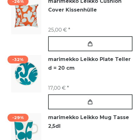
marimekko Leikko Cushion
-26%
Cover Kissenhülle
25,00 € *
marimekko Leikko Plate Teller
-32%
d = 20 cm
17,00 € *
marimekko Leikko Mug Tasse
-29%
2,5dl