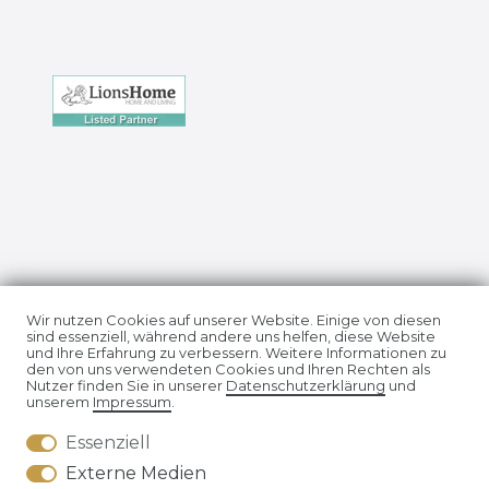
Impressum
Daten­schutz­erklärung
Wir nutzen Cookies auf unserer Website. Einige von diesen
sind essenziell, während andere uns helfen, diese Website
und Ihre Erfahrung zu verbessern. Weitere Informationen zu
den von uns verwendeten Cookies und Ihren Rechten als
Nutzer finden Sie in unserer
Daten­schutz­erklärung
und
unserem
Impressum
.
Essenziell
AGB
Widerrufs­recht
Externe Medien