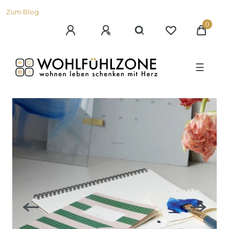
Zum Blog
0
☰