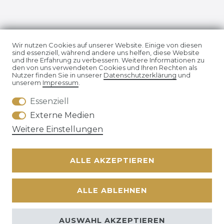
Impressum
Daten­schutz­erklärung
Wir nutzen Cookies auf unserer Website. Einige von diesen
sind essenziell, während andere uns helfen, diese Website
und Ihre Erfahrung zu verbessern. Weitere Informationen zu
den von uns verwendeten Cookies und Ihren Rechten als
Nutzer finden Sie in unserer
Daten­schutz­erklärung
und
unserem
Impressum
.
Essenziell
AGB
Widerrufs­recht
Externe Medien
Weitere Einstellungen
ALLE AKZEPTIEREN
Kontakt
VERTRAG WIDERRUFEN
ALLE ABLEHNEN
© Copyright 2026 | Alle Rechte vorbehalten. | * Alle Preise
zzgl. ges.
AUSWAHL AKZEPTIEREN