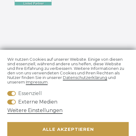
Impressum
Daten­schutz­erklärung
Wir nutzen Cookies auf unserer Website. Einige von diesen
sind essenziell, während andere uns helfen, diese Website
und Ihre Erfahrung zu verbessern. Weitere Informationen zu
den von uns verwendeten Cookies und Ihren Rechten als
Nutzer finden Sie in unserer
Daten­schutz­erklärung
und
unserem
Impressum
.
Essenziell
AGB
Widerrufs­recht
Externe Medien
Weitere Einstellungen
ALLE AKZEPTIEREN
Kontakt
VERTRAG WIDERRUFEN