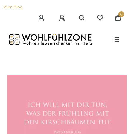
Zum Blog
0
☰