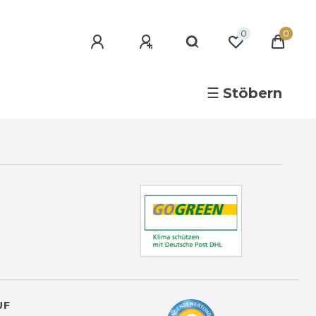
0
0
☰
Stöbern
UF