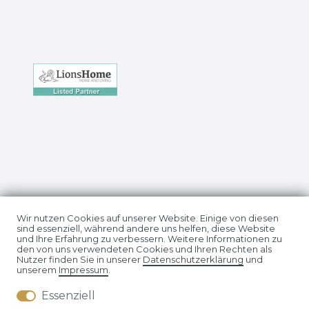
Impressum
Daten­schutz­erklärung
Wir nutzen Cookies auf unserer Website. Einige von diesen
sind essenziell, während andere uns helfen, diese Website
und Ihre Erfahrung zu verbessern. Weitere Informationen zu
den von uns verwendeten Cookies und Ihren Rechten als
Nutzer finden Sie in unserer
Daten­schutz­erklärung
und
unserem
Impressum
.
Essenziell
AGB
Widerrufs­recht