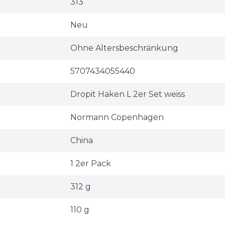
313
Neu
Ohne Altersbeschränkung
5707434055440
Dropit Haken L 2er Set weiss
Normann Copenhagen
China
1 2er Pack
312 g
110 g