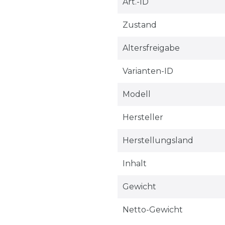
Technisches
Wert
Art.-ID
Merkmal
Zustand
Altersfreigabe
Varianten-ID
Modell
Hersteller
Herstellungsland
Inhalt
Gewicht
Netto-Gewicht