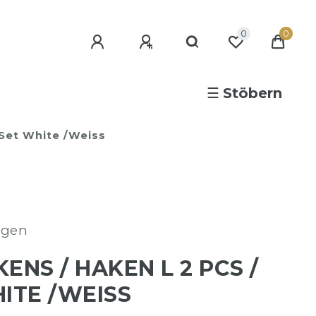
0
0
☰
Stöbern
 Set White /weiss
agen
ENS / HAKEN L 2 PCS /
ITE /WEISS