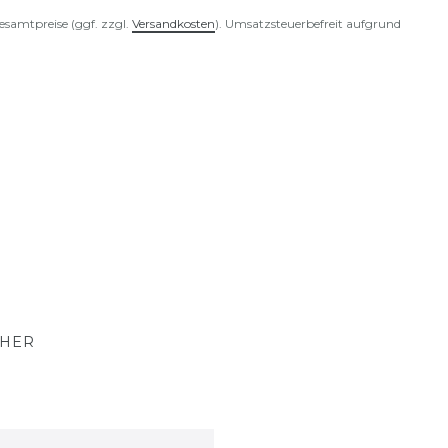
esamtpreise (ggf. zzgl.
Versandkosten
). Umsatzsteuerbefreit aufgrund
CHER