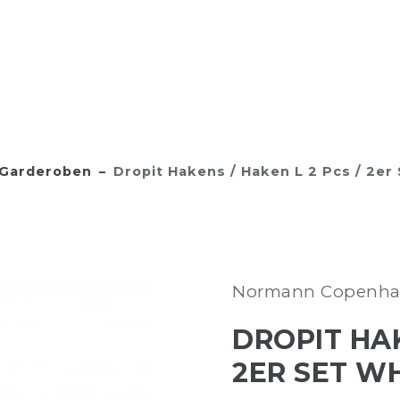
Garderoben
Dropit Hakens / Haken L 2 Pcs / 2er
Normann Copenh
DROPIT HAK
2ER SET WH