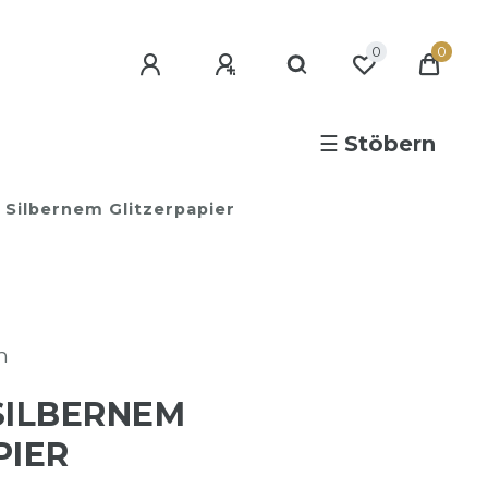
0
0
☰
Stöbern
 Silbernem Glitzerpapier
n
SILBERNEM
PIER