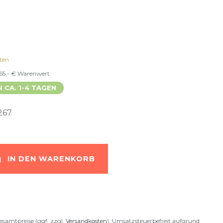
ten
 65,- € Warenwert
N CA. 1-4 TAGEN
267
IN DEN WARENKORB
esamtpreise (ggf. zzgl.
Versandkosten
). Umsatzsteuerbefreit aufgrund