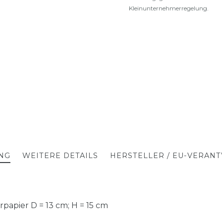
Kleinunternehmerregelung.
NG
WEITERE DETAILS
HERSTELLER / EU-VERAN
papier D = 13 cm; H = 15 cm