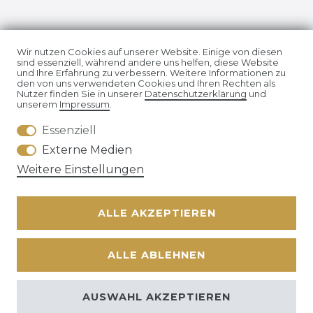
Impressum
Daten­schutz­erklärung
Wir nutzen Cookies auf unserer Website. Einige von diesen
sind essenziell, während andere uns helfen, diese Website
und Ihre Erfahrung zu verbessern. Weitere Informationen zu
den von uns verwendeten Cookies und Ihren Rechten als
Nutzer finden Sie in unserer
Daten­schutz­erklärung
und
unserem
Impressum
.
Essenziell
AGB
Widerrufs­recht
Externe Medien
Weitere Einstellungen
ALLE AKZEPTIEREN
Kontakt
VERTRAG WIDERRUFEN
ALLE ABLEHNEN
© Copyright 2026 | Alle Rechte vorbehalten. | * Alle Preise
zzgl. ges.
AUSWAHL AKZEPTIEREN
MwSt.
zzgl.
Versandkosten