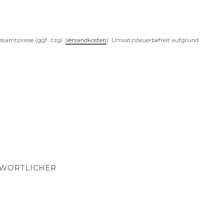
esamtpreise (ggf. zzgl.
Versandkosten
). Umsatzsteuerbefreit aufgrund
TWORTLICHER