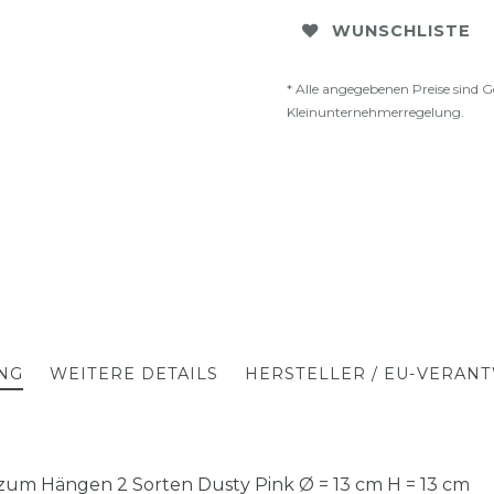
WUNSCHLISTE
* Alle angegebenen Preise sind G
Kleinunternehmerregelung.
NG
WEITERE DETAILS
HERSTELLER / EU-VERAN
zum Hängen 2 Sorten Dusty Pink Ø = 13 cm H = 13 cm