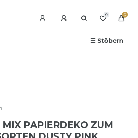
0
0
☰
Stöbern
n
 MIX PAPIERDEKO ZUM
SORTEN DUSTY PINK