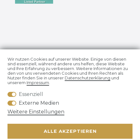
Impressum
Daten­schutz­erklärung
Wir nutzen Cookies auf unserer Website. Einige von diesen
sind essenziell, während andere uns helfen, diese Website
und Ihre Erfahrung zu verbessern. Weitere Informationen zu
den von uns verwendeten Cookies und Ihren Rechten als
Nutzer finden Sie in unserer
Daten­schutz­erklärung
und
unserem
Impressum
.
Essenziell
AGB
Widerrufs­recht
Externe Medien
Weitere Einstellungen
ALLE AKZEPTIEREN
Kontakt
VERTRAG WIDERRUFEN