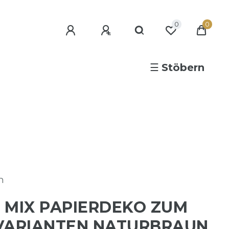
0
0
☰
Stöbern
n
 MIX PAPIERDEKO ZUM
VARIANTEN NATURBRAUN