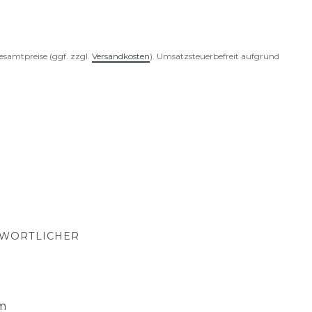
esamtpreise (ggf. zzgl.
Versandkosten
). Umsatzsteuerbefreit aufgrund
TWORTLICHER
cm