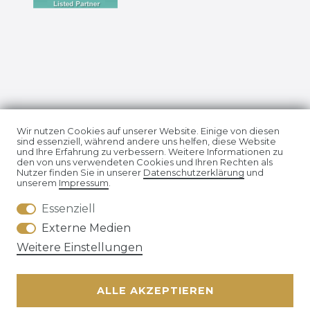
Impressum
Daten­schutz­erklärung
Wir nutzen Cookies auf unserer Website. Einige von diesen
sind essenziell, während andere uns helfen, diese Website
und Ihre Erfahrung zu verbessern. Weitere Informationen zu
den von uns verwendeten Cookies und Ihren Rechten als
Nutzer finden Sie in unserer
Daten­schutz­erklärung
und
unserem
Impressum
.
Essenziell
AGB
Widerrufs­recht
Externe Medien
Weitere Einstellungen
ALLE AKZEPTIEREN
Kontakt
VERTRAG WIDERRUFEN