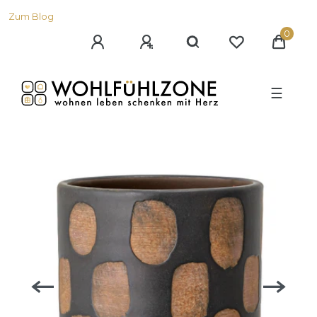
Zum Blog
0
☰