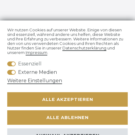
Impressum
Daten­schutz­erklärung
Wir nutzen Cookies auf unserer Website. Einige von diesen
sind essenziell, während andere uns helfen, diese Website
und Ihre Erfahrung zu verbessern. Weitere Informationen zu
den von uns verwendeten Cookies und Ihren Rechten als
Nutzer finden Sie in unserer
Daten­schutz­erklärung
und
unserem
Impressum
.
Essenziell
AGB
Widerrufs­recht
Externe Medien
Weitere Einstellungen
ALLE AKZEPTIEREN
Kontakt
VERTRAG WIDERRUFEN
ALLE ABLEHNEN
© Copyright 2026 | Alle Rechte vorbehalten. | * Alle Preise
zzgl. ges.