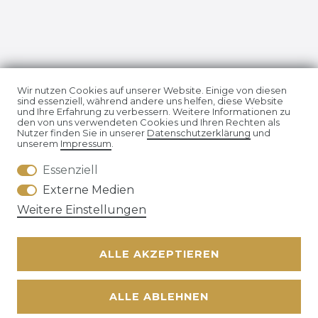
Impressum
Daten­schutz­erklärung
Wir nutzen Cookies auf unserer Website. Einige von diesen
sind essenziell, während andere uns helfen, diese Website
und Ihre Erfahrung zu verbessern. Weitere Informationen zu
den von uns verwendeten Cookies und Ihren Rechten als
Nutzer finden Sie in unserer
Daten­schutz­erklärung
und
unserem
Impressum
.
Essenziell
AGB
Widerrufs­recht
Externe Medien
Weitere Einstellungen
ALLE AKZEPTIEREN
Kontakt
VERTRAG WIDERRUFEN
ALLE ABLEHNEN