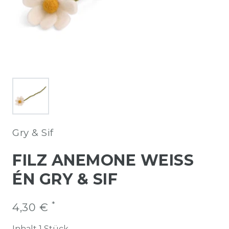
Gry & Sif
FILZ ANEMONE WEISS É
N GRY & SIF
*
4,30 €
Inhalt
1
Stück