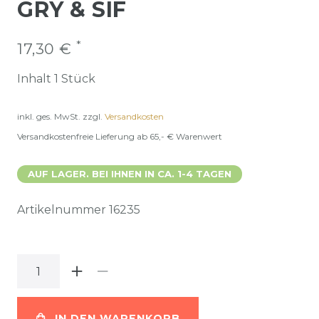
Y & SIF
*
17,30 €
Inhalt
1
Stück
inkl. ges. MwSt.
zzgl.
Versandkosten
Versandkostenfreie Lieferung ab 65,- € Warenwert
AUF LAGER. BEI IHNEN IN CA. 1-4 TAGEN
Artikelnummer
16235
IN DEN WARENKORB