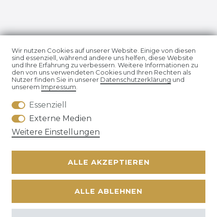
Impressum
Daten­schutz­erklärung
Wir nutzen Cookies auf unserer Website. Einige von diesen
sind essenziell, während andere uns helfen, diese Website
und Ihre Erfahrung zu verbessern. Weitere Informationen zu
den von uns verwendeten Cookies und Ihren Rechten als
Nutzer finden Sie in unserer
Daten­schutz­erklärung
und
unserem
Impressum
.
Essenziell
AGB
Widerrufs­recht
Externe Medien
Weitere Einstellungen
ALLE AKZEPTIEREN
Kontakt
VERTRAG WIDERRUFEN
ALLE ABLEHNEN