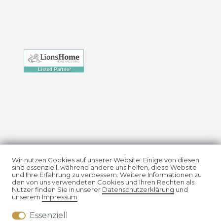
Impressum
Daten­schutz­erklärung
Wir nutzen Cookies auf unserer Website. Einige von diesen
sind essenziell, während andere uns helfen, diese Website
und Ihre Erfahrung zu verbessern. Weitere Informationen zu
den von uns verwendeten Cookies und Ihren Rechten als
Nutzer finden Sie in unserer
Daten­schutz­erklärung
und
unserem
Impressum
.
Essenziell
AGB
Widerrufs­recht