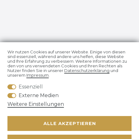
Impressum
Daten­schutz­erklärung
Wir nutzen Cookies auf unserer Website. Einige von diesen
sind essenziell, während andere uns helfen, diese Website
und Ihre Erfahrung zu verbessern. Weitere Informationen zu
den von uns verwendeten Cookies und Ihren Rechten als
Nutzer finden Sie in unserer
Daten­schutz­erklärung
und
unserem
Impressum
.
Essenziell
AGB
Widerrufs­recht
Externe Medien
Weitere Einstellungen
ALLE AKZEPTIEREN
Kontakt
VERTRAG WIDERRUFEN