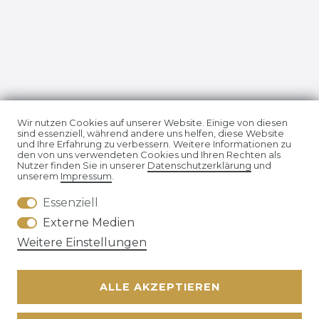
Impressum
Daten­schutz­erklärung
Wir nutzen Cookies auf unserer Website. Einige von diesen
sind essenziell, während andere uns helfen, diese Website
und Ihre Erfahrung zu verbessern. Weitere Informationen zu
den von uns verwendeten Cookies und Ihren Rechten als
Nutzer finden Sie in unserer
Daten­schutz­erklärung
und
unserem
Impressum
.
Essenziell
AGB
Widerrufs­recht
Externe Medien
Weitere Einstellungen
ALLE AKZEPTIEREN
Kontakt
VERTRAG WIDERRUFEN