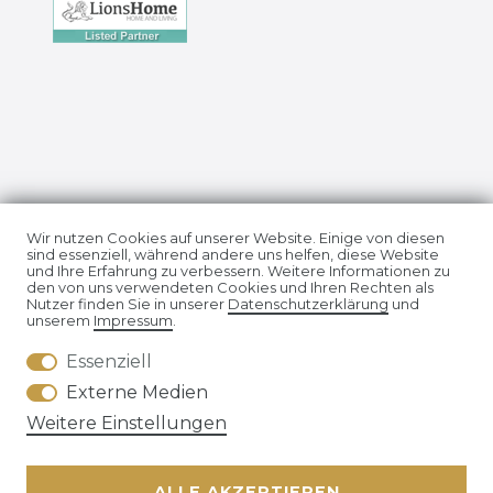
Impressum
Daten­schutz­erklärung
Wir nutzen Cookies auf unserer Website. Einige von diesen
sind essenziell, während andere uns helfen, diese Website
und Ihre Erfahrung zu verbessern. Weitere Informationen zu
den von uns verwendeten Cookies und Ihren Rechten als
Nutzer finden Sie in unserer
Daten­schutz­erklärung
und
unserem
Impressum
.
Essenziell
AGB
Widerrufs­recht
Externe Medien
Weitere Einstellungen
ALLE AKZEPTIEREN