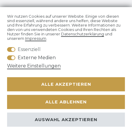
Impressum
Daten­schutz­erklärung
Wir nutzen Cookies auf unserer Website. Einige von diesen
sind essenziell, während andere uns helfen, diese Website
und Ihre Erfahrung zu verbessern. Weitere Informationen zu
den von uns verwendeten Cookies und Ihren Rechten als
Nutzer finden Sie in unserer
Daten­schutz­erklärung
und
unserem
Impressum
.
Essenziell
AGB
Widerrufs­recht
Externe Medien
Weitere Einstellungen
ALLE AKZEPTIEREN
Kontakt
VERTRAG WIDERRUFEN
ALLE ABLEHNEN
© Copyright 2026 | Alle Rechte vorbehalten. | * Alle Preise
zzgl. ges.
AUSWAHL AKZEPTIEREN
MwSt.
zzgl.
Versandkosten