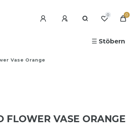
0
0
☰
Stöbern
wer Vase Orange
O FLOWER VASE ORANGE