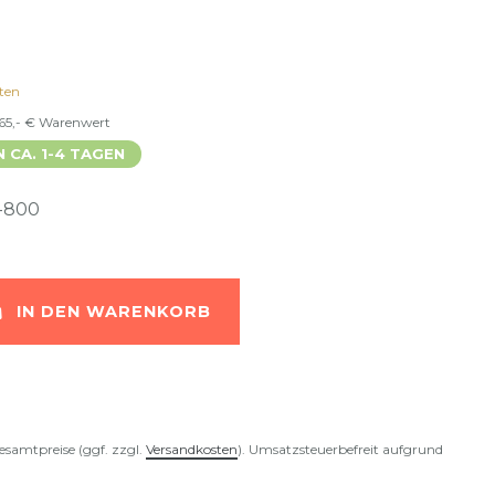
ten
 65,- € Warenwert
N CA. 1-4 TAGEN
-800
IN DEN WARENKORB
esamtpreise (ggf. zzgl.
Versandkosten
). Umsatzsteuerbefreit aufgrund