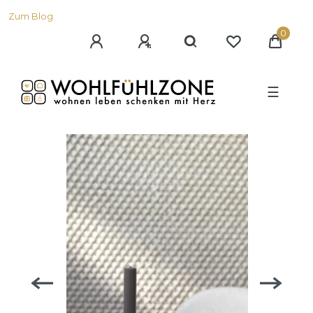
Zum Blog
0
☰