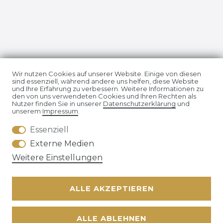
Impressum
Daten­schutz­erklärung
Wir nutzen Cookies auf unserer Website. Einige von diesen
sind essenziell, während andere uns helfen, diese Website
und Ihre Erfahrung zu verbessern. Weitere Informationen zu
den von uns verwendeten Cookies und Ihren Rechten als
Nutzer finden Sie in unserer
Daten­schutz­erklärung
und
unserem
Impressum
.
Essenziell
AGB
Widerrufs­recht
Externe Medien
Weitere Einstellungen
ALLE AKZEPTIEREN
Kontakt
VERTRAG WIDERRUFEN
ALLE ABLEHNEN