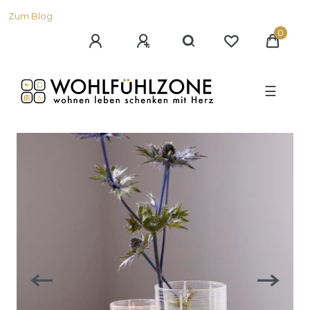
Zum Blog
0
☰