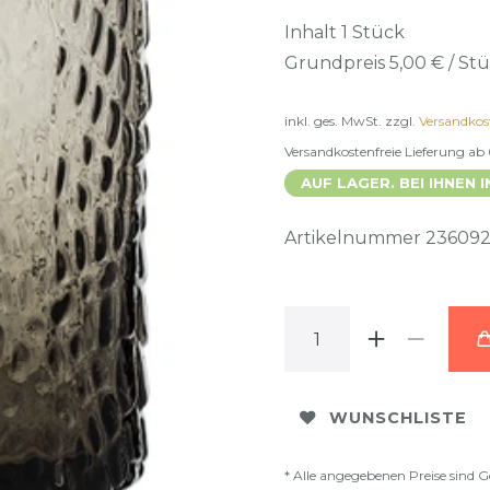
Inhalt
1
Stück
Grundpreis
5,00 € / St
inkl. ges. MwSt.
zzgl.
Versandkos
Versandkostenfreie Lieferung ab
AUF LAGER. BEI IHNEN I
Artikelnummer
23609
WUNSCHLISTE
* Alle angegebenen Preise sind G