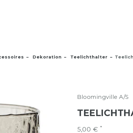
essoires
Dekoration
Teelichthalter
Teelic
Bloomingville A/S
TEELICHTH
*
5,00 €