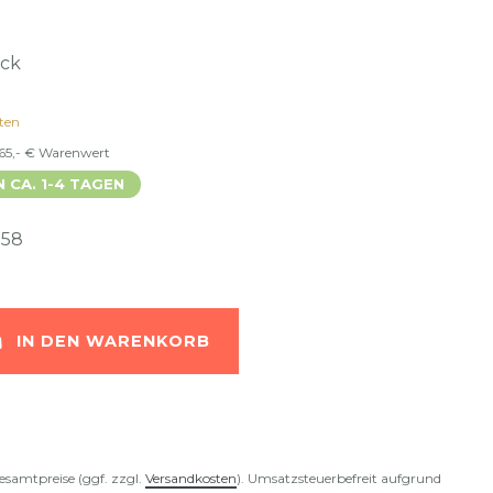
ück
ten
 65,- € Warenwert
N CA. 1-4 TAGEN
258
IN DEN WARENKORB
esamtpreise (ggf. zzgl.
Versandkosten
). Umsatzsteuerbefreit aufgrund