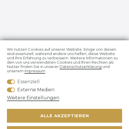
Impressum
Daten­schutz­erklärung
Wir nutzen Cookies auf unserer Website. Einige von diesen
sind essenziell, während andere uns helfen, diese Website
und Ihre Erfahrung zu verbessern. Weitere Informationen zu
den von uns verwendeten Cookies und Ihren Rechten als
Nutzer finden Sie in unserer
Daten­schutz­erklärung
und
unserem
Impressum
.
Essenziell
AGB
Widerrufs­recht
Externe Medien
Weitere Einstellungen
ALLE AKZEPTIEREN
Kontakt
VERTRAG WIDERRUFEN