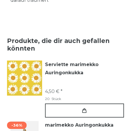
darauf träumen.
Produkte, die dir auch gefallen
könnten
Serviette marimekko
Auringonkukka
4,50 € *
20
Stück
marimekko Auringonkukka
-36%