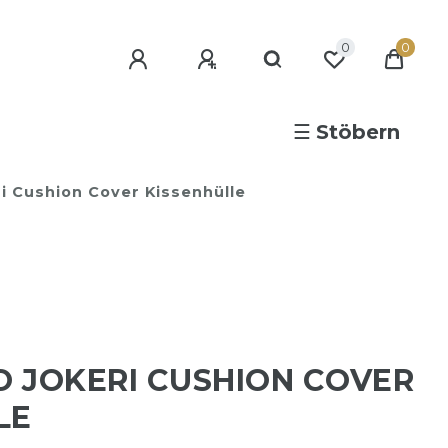
0
0
☰
Stöbern
i Cushion Cover Kissenhülle
 JOKERI CUSHION COVER
LE