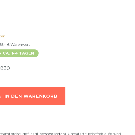
ten
 65,- € Warenwert
N CA. 1-4 TAGEN
-830
IN DEN WARENKORB
esamtpreise (ggf. zzgl.
Versandkosten
). Umsatzsteuerbefreit aufgrund