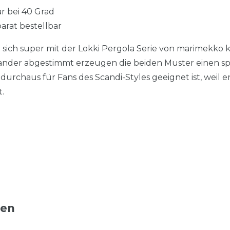
 bei 40 Grad
arat bestellbar
st sich super mit der Lokki Pergola Serie von marimekk
inander abgestimmt erzeugen die beiden Muster einen 
urchaus für Fans des Scandi-Styles geeignet ist, weil er
t.
ten