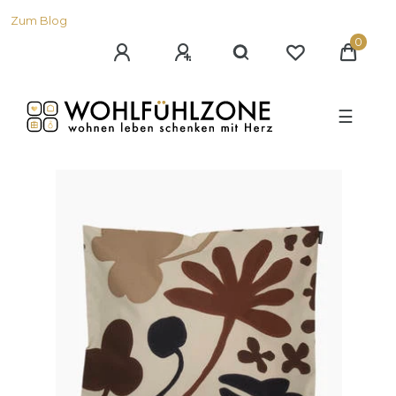
Zum Blog
0
☰