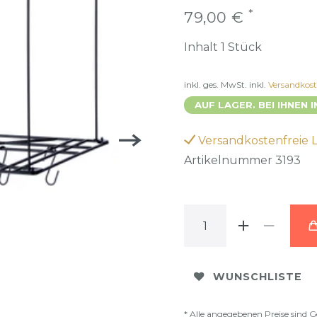
*
79,00 €
Inhalt
1
Stück
inkl. ges. MwSt.
inkl.
Versandkos
AUF LAGER. BEI IHNEN I
Versandkostenfreie 
Artikelnummer
3193
WUNSCHLISTE
* Alle angegebenen Preise sind G