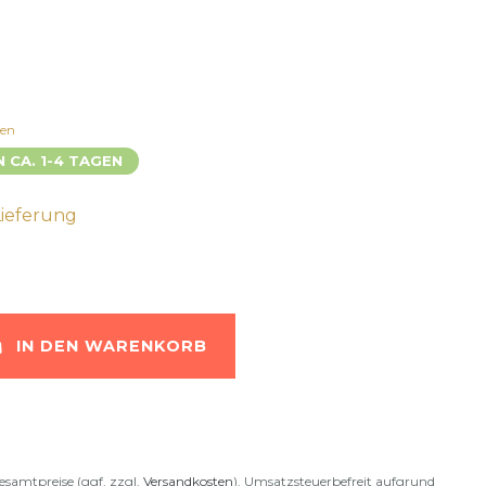
ten
N CA. 1-4 TAGEN
Lieferung
IN DEN WARENKORB
esamtpreise (ggf. zzgl.
Versandkosten
). Umsatzsteuerbefreit aufgrund