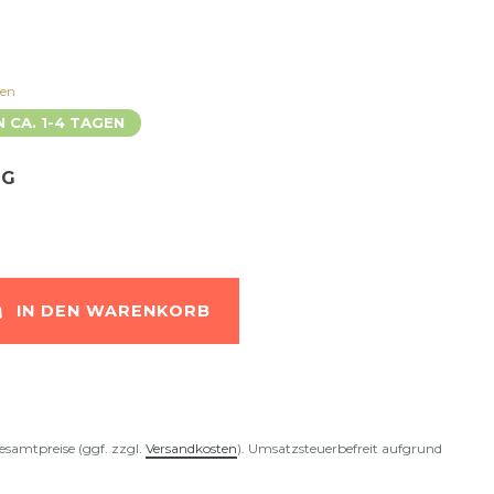
ten
N CA. 1-4 TAGEN
NG
IN DEN WARENKORB
esamtpreise (ggf. zzgl.
Versandkosten
). Umsatzsteuerbefreit aufgrund