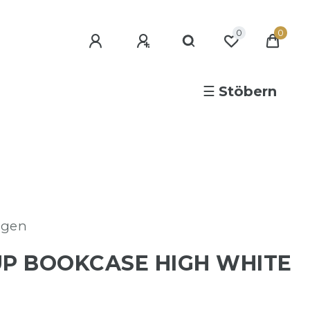
0
0
☰
Stöbern
agen
UP BOOKCASE HIGH WHITE