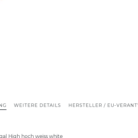
NG
WEITERE DETAILS
HERSTELLER / EU-VERAN
al High hoch weiss white