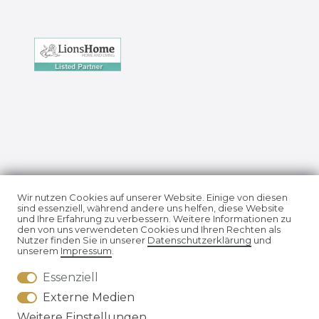
Impressum
Daten­schutz­erklärung
Wir nutzen Cookies auf unserer Website. Einige von diesen
sind essenziell, während andere uns helfen, diese Website
und Ihre Erfahrung zu verbessern. Weitere Informationen zu
den von uns verwendeten Cookies und Ihren Rechten als
Nutzer finden Sie in unserer
Daten­schutz­erklärung
und
unserem
Impressum
.
Essenziell
AGB
Widerrufs­recht
Externe Medien
Weitere Einstellungen