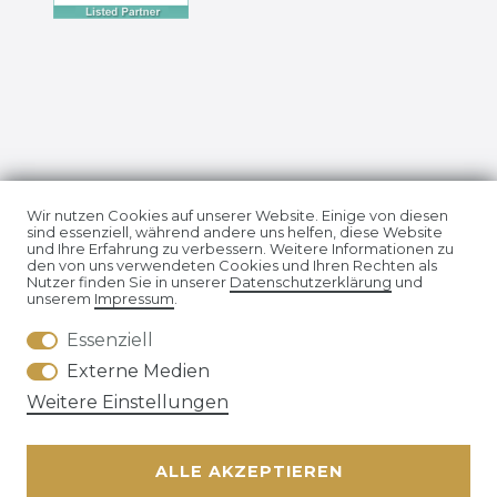
Impressum
Daten­schutz­erklärung
Wir nutzen Cookies auf unserer Website. Einige von diesen
sind essenziell, während andere uns helfen, diese Website
und Ihre Erfahrung zu verbessern. Weitere Informationen zu
den von uns verwendeten Cookies und Ihren Rechten als
Nutzer finden Sie in unserer
Daten­schutz­erklärung
und
unserem
Impressum
.
Essenziell
AGB
Widerrufs­recht
Externe Medien
Weitere Einstellungen
ALLE AKZEPTIEREN
Kontakt
VERTRAG WIDERRUFEN