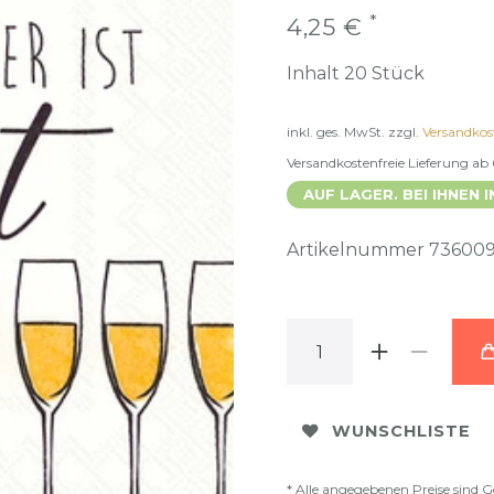
*
4,25 €
Inhalt
20
Stück
inkl. ges. MwSt.
zzgl.
Versandkos
Versandkostenfreie Lieferung ab
AUF LAGER. BEI IHNEN I
Artikelnummer
73600
WUNSCHLISTE
* Alle angegebenen Preise sind G