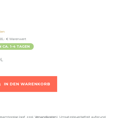
ten
 65,- € Warenwert
N CA. 1-4 TAGEN
9L
IN DEN WARENKORB
esamtpreise (ggf. zzgl.
Versandkosten
). Umsatzsteuerbefreit aufgrund