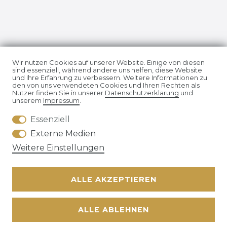
Impressum
Daten­schutz­erklärung
Wir nutzen Cookies auf unserer Website. Einige von diesen
sind essenziell, während andere uns helfen, diese Website
und Ihre Erfahrung zu verbessern. Weitere Informationen zu
den von uns verwendeten Cookies und Ihren Rechten als
Nutzer finden Sie in unserer
Daten­schutz­erklärung
und
unserem
Impressum
.
Essenziell
AGB
Widerrufs­recht
Externe Medien
Weitere Einstellungen
ALLE AKZEPTIEREN
Kontakt
VERTRAG WIDERRUFEN
ALLE ABLEHNEN