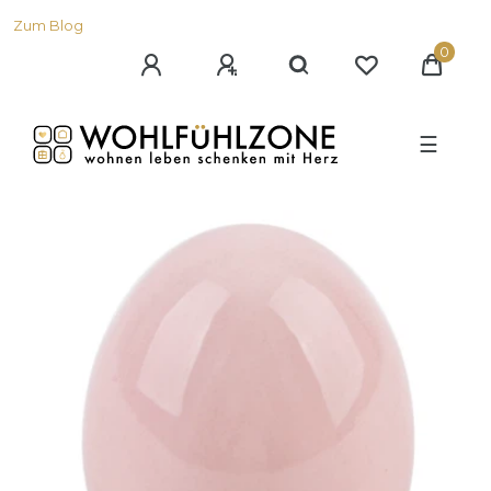
Zum Blog
0
☰