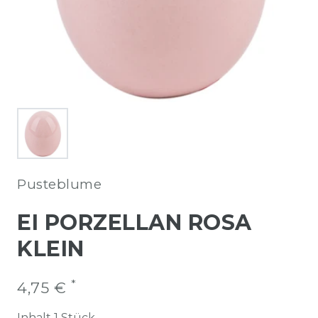
Pusteblume
EI PORZELLAN ROSA
KLEIN
*
4,75 €
Inhalt
1
Stück