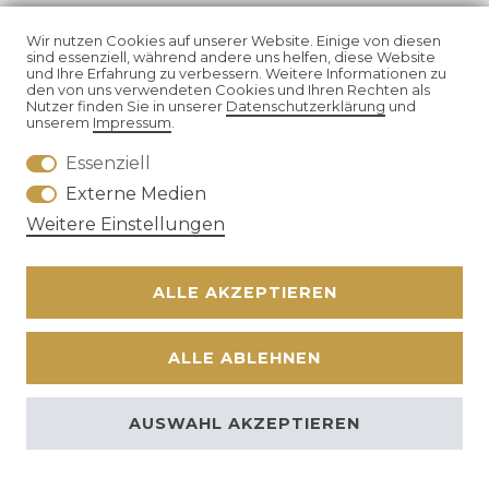
Wir nutzen Cookies auf unserer Website. Einige von diesen
sind essenziell, während andere uns helfen, diese Website
Impressum
Daten­schutz­erklärung
und Ihre Erfahrung zu verbessern. Weitere Informationen zu
den von uns verwendeten Cookies und Ihren Rechten als
Nutzer finden Sie in unserer
Daten­schutz­erklärung
und
unserem
Impressum
.
Essenziell
Externe Medien
AGB
Widerrufs­recht
Weitere Einstellungen
ALLE AKZEPTIEREN
Kontakt
VERTRAG WIDERRUFEN
ALLE ABLEHNEN
AUSWAHL AKZEPTIEREN
© Copyright 2026 | Alle Rechte vorbehalten. | * Alle Preise
zzgl. ges.
MwSt.
zzgl.
Versandkosten