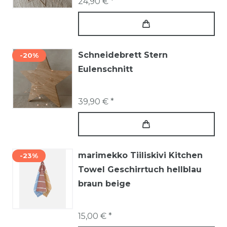
24,90 € *
Schneidebrett Stern
-20%
Eulenschnitt
39,90 € *
marimekko Tiiliskivi Kitchen
-23%
Towel Geschirrtuch hellblau
braun beige
15,00 € *