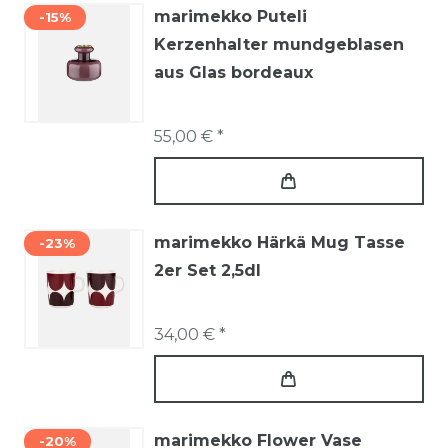
marimekko Puteli
-15%
Kerzenhalter mundgeblasen
aus Glas bordeaux
55,00 € *
marimekko Härkä Mug Tasse
-23%
2er Set 2,5dl
34,00 € *
marimekko Flower Vase
-20%