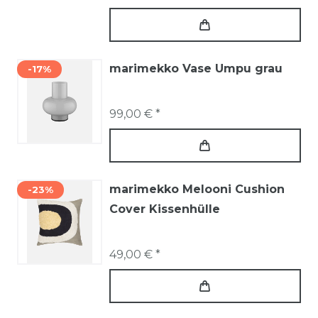
marimekko Vase Umpu grau
-17%
99,00 € *
marimekko Melooni Cushion
-23%
Cover Kissenhülle
49,00 € *