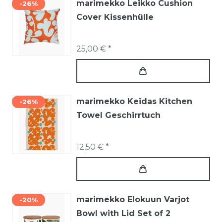
marimekko Leikko Cushion
-26%
Cover Kissenhülle
25,00 € *
marimekko Keidas Kitchen
-26%
Towel Geschirrtuch
12,50 € *
marimekko Elokuun Varjot
-20%
Bowl with Lid Set of 2