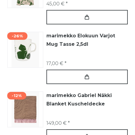
45,00 € *
marimekko Elokuun Varjot
-26%
Mug Tasse 2,5dl
17,00 € *
marimekko Gabriel Näkki
-12%
Blanket Kuscheldecke
149,00 € *