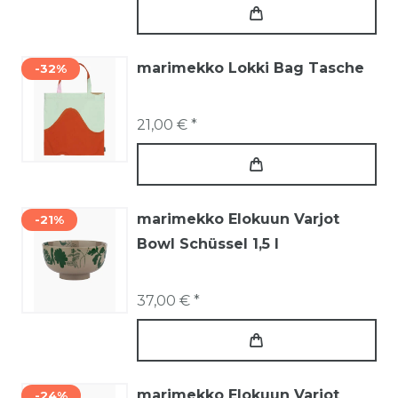
marimekko Lokki Bag Tasche
-32%
21,00 € *
marimekko Elokuun Varjot
-21%
Bowl Schüssel 1,5 l
37,00 € *
marimekko Elokuun Varjot
-24%