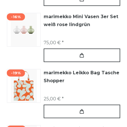
marimekko Mini Vasen 3er Set
-16%
weiß rose lindgrün
75,00 € *
marimekko Leikko Bag Tasche
-19%
Shopper
25,00 € *