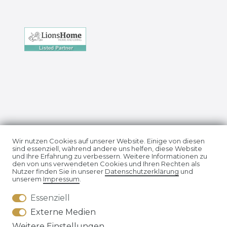
Impressum
Daten­schutz­erklärung
Wir nutzen Cookies auf unserer Website. Einige von diesen
sind essenziell, während andere uns helfen, diese Website
und Ihre Erfahrung zu verbessern. Weitere Informationen zu
den von uns verwendeten Cookies und Ihren Rechten als
Nutzer finden Sie in unserer
Daten­schutz­erklärung
und
unserem
Impressum
.
Essenziell
AGB
Widerrufs­recht
Externe Medien
Weitere Einstellungen