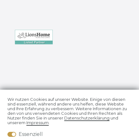
Impressum
Daten­schutz­erklärung
Wir nutzen Cookies auf unserer Website. Einige von diesen
sind essenziell, während andere uns helfen, diese Website
und Ihre Erfahrung zu verbessern. Weitere Informationen zu
den von uns verwendeten Cookies und Ihren Rechten als
Nutzer finden Sie in unserer
Daten­schutz­erklärung
und
unserem
Impressum
.
Essenziell
AGB
Widerrufs­recht