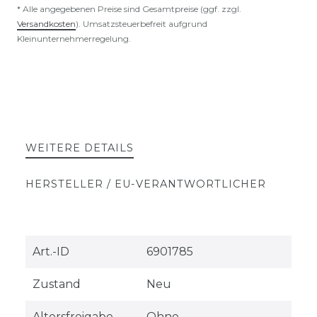
* Alle angegebenen Preise sind Gesamtpreise (ggf. zzgl.
Versandkosten
). Umsatzsteuerbefreit aufgrund
Kleinunternehmerregelung.
WEITERE DETAILS
HERSTELLER / EU-VERANTWORTLICHER
Technisches
Wert
Art.-ID
6901785
Merkmal
Zustand
Neu
Altersfreigabe
Ohne