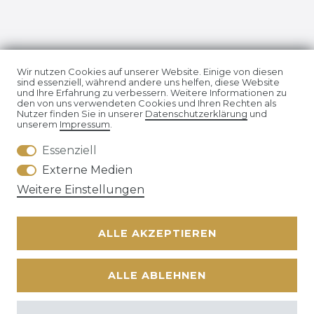
Impressum
Daten­schutz­erklärung
Wir nutzen Cookies auf unserer Website. Einige von diesen
sind essenziell, während andere uns helfen, diese Website
und Ihre Erfahrung zu verbessern. Weitere Informationen zu
den von uns verwendeten Cookies und Ihren Rechten als
Nutzer finden Sie in unserer
Daten­schutz­erklärung
und
unserem
Impressum
.
Essenziell
AGB
Widerrufs­recht
Externe Medien
Weitere Einstellungen
ALLE AKZEPTIEREN
Kontakt
VERTRAG WIDERRUFEN
ALLE ABLEHNEN
© Copyright 2026 | Alle Rechte vorbehalten. | * Alle Preise
zzgl. ges.