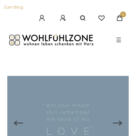
Zum Blog
0
☰