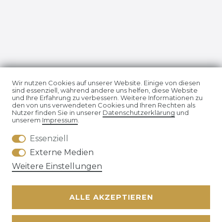
Impressum
Daten­schutz­erklärung
Wir nutzen Cookies auf unserer Website. Einige von diesen
sind essenziell, während andere uns helfen, diese Website
und Ihre Erfahrung zu verbessern. Weitere Informationen zu
den von uns verwendeten Cookies und Ihren Rechten als
Nutzer finden Sie in unserer
Daten­schutz­erklärung
und
unserem
Impressum
.
Essenziell
AGB
Widerrufs­recht
Externe Medien
Weitere Einstellungen
ALLE AKZEPTIEREN
Kontakt
VERTRAG WIDERRUFEN