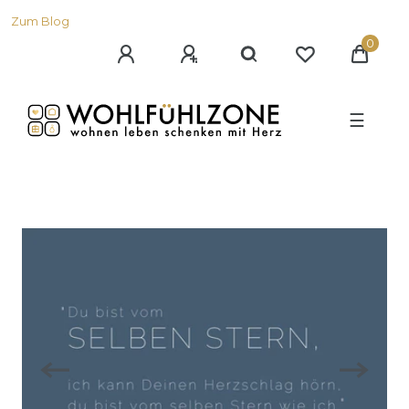
Zum Blog
0
☰