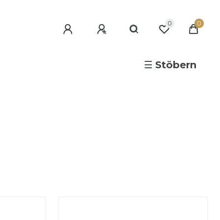
0
0
☰
Stöbern