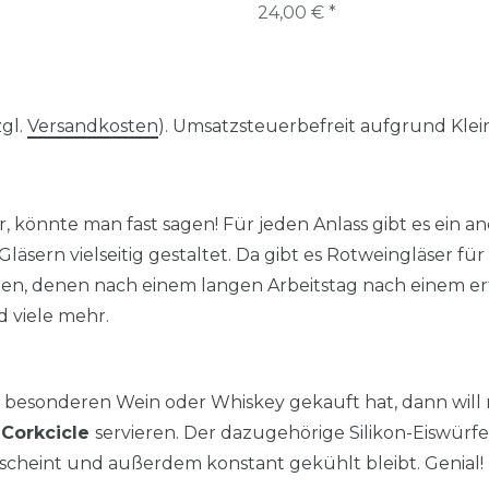
24,00 € *
zgl.
Versandkosten
). Umsatzsteuerbefreit aufgrund Kl
lklar, könnte man fast sagen! Für jeden Anlass gibt es ein 
äsern vielseitig gestaltet. Da gibt es Rotweingläser fü
igen, denen nach einem langen Arbeitstag nach einem er
d viele mehr.
 besonderen Wein oder Whiskey gekauft hat, dann will m
n
Corkcicle
servieren. Der dazugehörige Silikon-Eiswürfel
rscheint und außerdem konstant gekühlt bleibt. Genial!