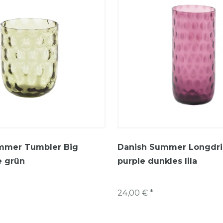
mmer Tumbler Big
Danish Summer Longdri
e grün
purple dunkles lila
24,00 € *