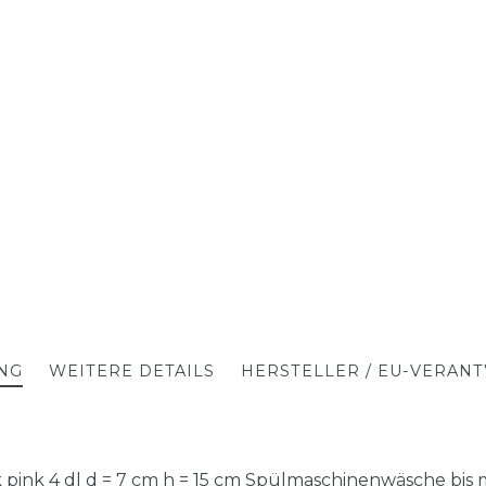
NG
WEITERE DETAILS
HERSTELLER / EU-VERAN
ink 4 dl d = 7 cm h = 15 cm Spülmaschinenwäsche bis ma