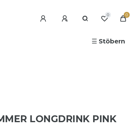
0
0
☰
Stöbern
MMER LONGDRINK PINK