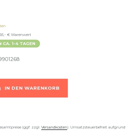
ten
 65,- € Warenwert
N CA. 1-4 TAGEN
9901268
IN DEN WARENKORB
esamtpreise (ggf. zzgl.
Versandkosten
). Umsatzsteuerbefreit aufgrund