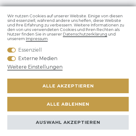
Impressum
Daten­schutz­erklärung
Wir nutzen Cookies auf unserer Website. Einige von diesen
sind essenziell, während andere uns helfen, diese Website
und Ihre Erfahrung zu verbessern. Weitere Informationen zu
den von uns verwendeten Cookies und Ihren Rechten als
Nutzer finden Sie in unserer
Daten­schutz­erklärung
und
unserem
Impressum
.
Essenziell
AGB
Widerrufs­recht
Externe Medien
Weitere Einstellungen
ALLE AKZEPTIEREN
Kontakt
VERTRAG WIDERRUFEN
ALLE ABLEHNEN
© Copyright 2026 | Alle Rechte vorbehalten. | * Alle Preise
zzgl. ges.
AUSWAHL AKZEPTIEREN
MwSt.
zzgl.
Versandkosten